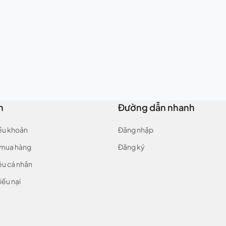
n
Đường dẫn nhanh
iều khoản
Đăng nhập
 mua hàng
Đăng ký
ệu cá nhân
iếu nại