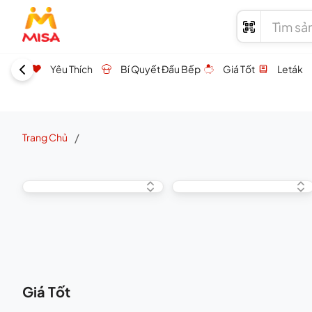
Yêu Thích
Bí Quyết Đầu Bếp
Giá Tốt
Leták
/
Trang Chủ
Giá Tốt