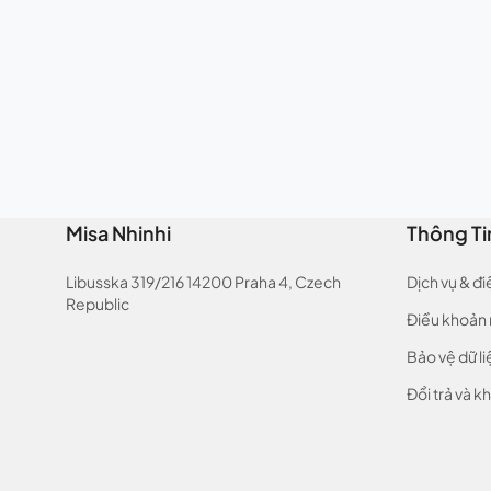
Misa Nhinhi
Thông Ti
Libusska 319/216 14200 Praha 4, Czech
Dịch vụ & đ
Republic
Điều khoản
Bảo vệ dữ li
Đổi trả và kh