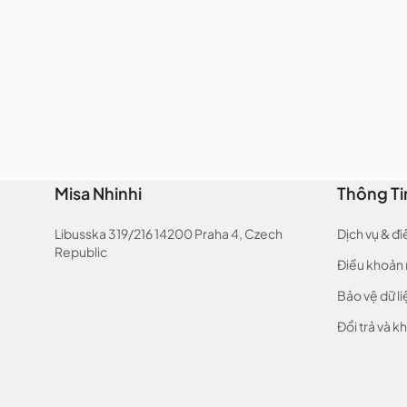
Misa Nhinhi
Thông Ti
Libusska 319/216 14200 Praha 4, Czech
Dịch vụ & đ
Republic
Điều khoản
Bảo vệ dữ li
Đổi trả và kh