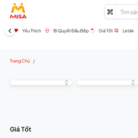
Yêu Thích
Bí Quyết Đầu Bếp
Giá Tốt
Leták
/
Trang Chủ
Giá Tốt