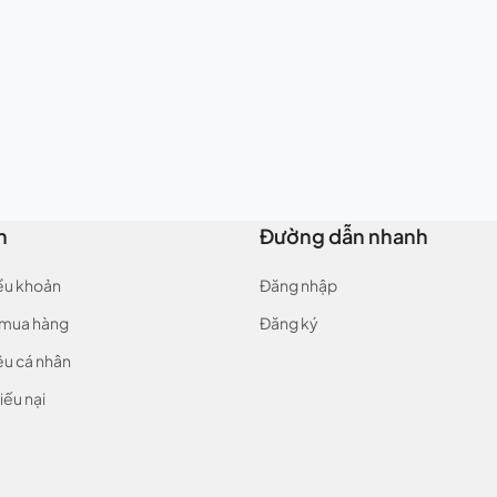
n
Đường dẫn nhanh
iều khoản
Đăng nhập
 mua hàng
Đăng ký
ệu cá nhân
iếu nại